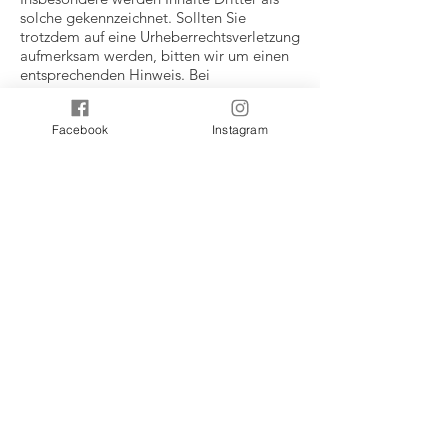
solche gekennzeichnet. Sollten Sie
trotzdem auf eine Urheberrechtsverletzung
aufmerksam werden, bitten wir um einen
entsprechenden Hinweis. Bei
Bekanntwerden von Rechtsverletzungen
werden wir derartige Inhalte umgehend
Facebook
Instagram
entfernen.
Datenschutz
Die Nutzung unserer Webseite ist in der
Regel ohne Angabe personenbezogener
Daten möglich. Soweit auf unseren Seiten
personenbezogene Daten (beispielsweise
Name, Anschrift oder eMail-Adressen)
erhoben werden, erfolgt dies, soweit
möglich, stets auf freiwilliger Basis. Diese
Daten werden ohne Ihre ausdrückliche
Zustimmung nicht an Dritte
weitergegeben.
Wir weisen darauf hin, dass die
Datenübertragung im Internet (z.B. bei der
Kommunikation per E-Mail)